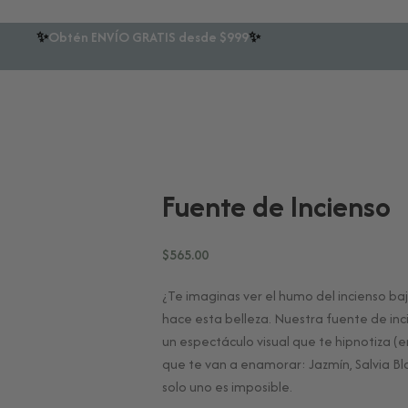
✨
Obtén ENVÍO GRATIS desde $999
✨
Fuente de Incienso
$
565.00
¿Te imaginas ver el humo del incienso b
hace esta belleza. Nuestra fuente de inci
un espectáculo visual que te hipnotiza (
que te van a enamorar: Jazmín, Salvia Bla
solo uno es imposible.