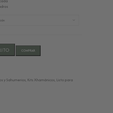
scada
adros
RITO
COMPRAR
os y Sahumerios
,
Kits Xhamánicos
,
Listo para