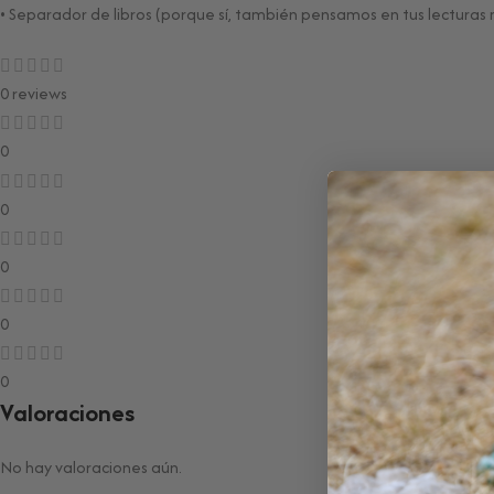
• Separador de libros (porque sí, también pensamos en tus lecturas
0 reviews
0
0
0
0
0
Valoraciones
No hay valoraciones aún.