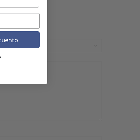
cuento
s