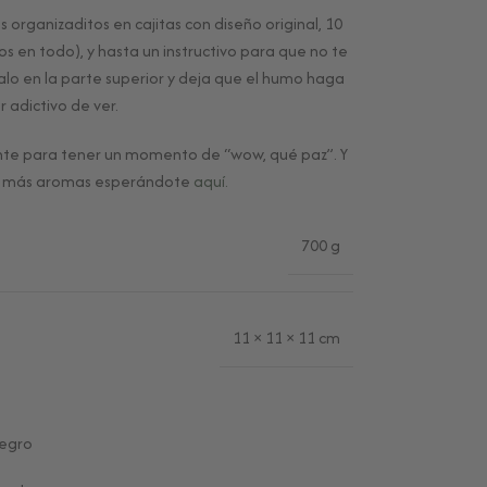
s organizaditos en cajitas con diseño original, 10
s en todo), y hasta un instructivo para que no te
alo en la parte superior y deja que el humo haga
 adictivo de ver.
nte para tener un momento de “wow, qué paz”. Y
os más aromas esperándote
aquí.
700 g
11 × 11 × 11 cm
Negro