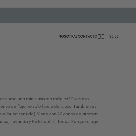
NOSOTRAS
CONTACTO
$
0.00
ajar como una mini cascada mágica? Pues eso
enso de flujo no solo huele delicioso, también es
en el buen sentido). Viene con 40 conos de aromas
nca, Lavanda y Patchouli. Sí, todos. Porque elegir