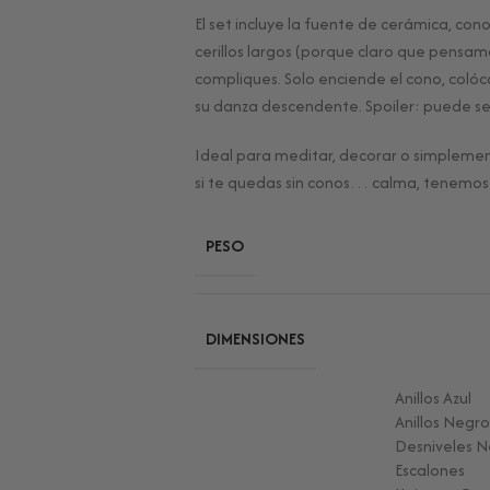
El set incluye la fuente de cerámica, cono
cerillos largos (porque claro que pensamo
compliques. Solo enciende el cono, colóc
su danza descendente. Spoiler: puede ser
Ideal para meditar, decorar o simpleme
si te quedas sin conos… calma, tenem
PESO
DIMENSIONES
Anillos Azul
Anillos Negro
Desniveles 
Escalones