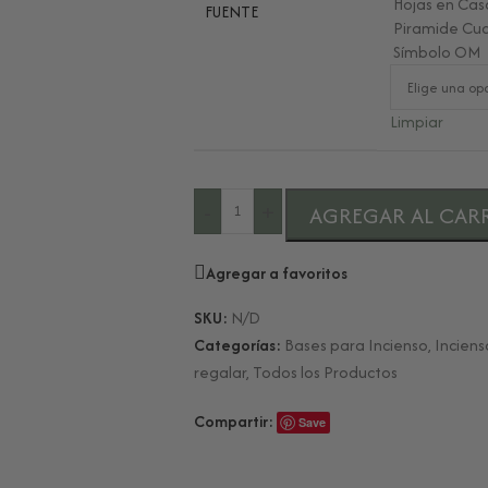
Hojas en Ca
FUENTE
Piramide Cu
Símbolo OM
Limpiar
-
+
AGREGAR AL CAR
Agregar a favoritos
SKU:
N/D
Categorías:
Bases para Incienso
,
Inciens
regalar
,
Todos los Productos
Compartir:
Save