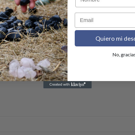
Email
ligatorios están marcados con
*
Quiero mi des
No, gracia