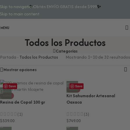
✨
Obtén ENVÍO GRATIS desde $999
✨
Skip to navigation
Skip to main content
MENU
Todos los Productos
Categorías
Portada
-
Todos los Productos
Mostrando 1–10 de 32 resultados
Mostrar opciones
Save
Save
NUEVO
Kit Sahumador Artesanal
NUEVO
Resina de Copal 100 gr
Oaxaca
(1)
(3)
$
539.00
$
749.00