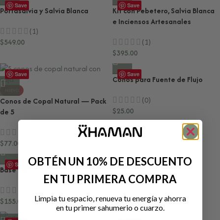
Save
Save
Portasalvia y Salvia Blanca
Kit con Pebetero, Salvia Blanca
e Inciensos Artesanales
(1)
$
549.00
(1)
$
395.00
Save
Save
Conos para Fuente de Flujo
NUEVO
(0)
Conos de Copal Natural — Pack
$
25.00
de 5
(0)
$
77.00
OBTÉN UN 10% DE DESCUENTO
Save
Save
Base Larga para Incienso
Fuente de Incienso
EN TU PRIMERA COMPRA
(0)
(0)
Limpia tu espacio, renueva tu energía y ahorra
$
155.00
$
565.00
en tu primer sahumerio o cuarzo.