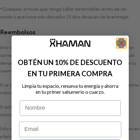
*Cualquier artículo que tenga fallas detectables antes de ser
usado y que haya sido devuelto 15 días después de la entrega.
Reembolsos
Una vez recibida e inspeccionada su devolución, le enviaremos un
correo electrónico para notificarle que hemos recibido su artículo
OBTÉN UN 10% DE DESCUENTO
devuelto. También le notificaremos la aprobación o rechazo de su
reembolso.
EN TU PRIMERA COMPRA
Si se aprueba, el reembolso se procesará y se aplicará con el mismo
Limpia tu espacio, renueva tu energía y ahorra
en tu primer sahumerio o cuarzo.
método de pago original, en un plazo determinado de 7 días.
Nombre
Si aún no has recibido el reembolso póngase en contacto con
nosotros en
contacto@xhaman.mx.
Email
Sólo se reembolsarán los artículos de precio normal. Los artículos en
oferta no se pueden reembolsar.