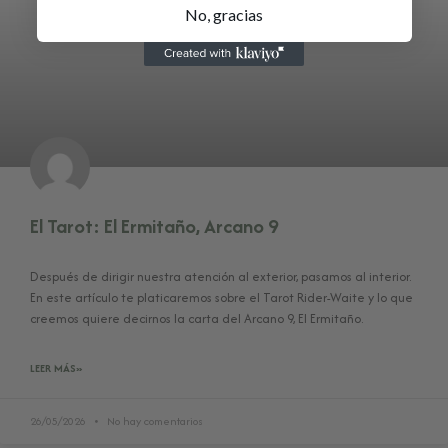
No, gracias
El Tarot: El Ermitaño, Arcano 9
Después de dirigir nuestra atención al exterior, pasamos al interior.
En este artículo te platicaremos sobre el Tarot Rider-Waite y lo que
creemos quiere decirnos la carta del Arcano 9, El Ermitaño.
LEER MÁS»
26/05/2026
No hay comentarios