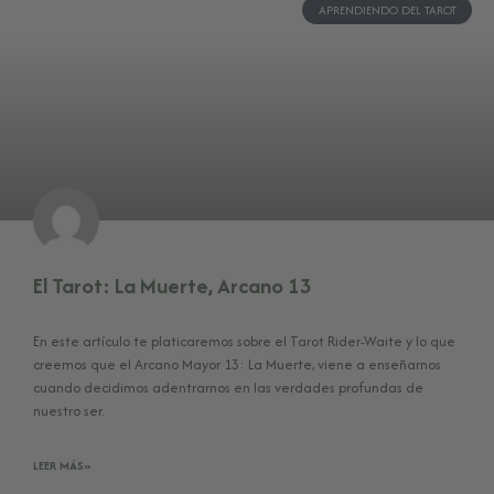
APRENDIENDO DEL TAROT
El Tarot: La Muerte, Arcano 13
En este artículo te platicaremos sobre el Tarot Rider-Waite y lo que
creemos que el Arcano Mayor 13: La Muerte, viene a enseñarnos
cuando decidimos adentrarnos en las verdades profundas de
nuestro ser.
LEER MÁS»