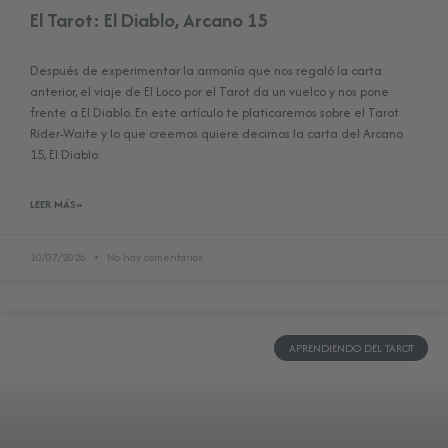
El Tarot: El Diablo, Arcano 15
Después de experimentar la armonía que nos regaló la carta
anterior, el viaje de El Loco por el Tarot da un vuelco y nos pone
frente a El Diablo. En este artículo te platicaremos sobre el Tarot
Rider-Waite y lo que creemos quiere decirnos la carta del Arcano
15, El Diablo.
LEER MÁS»
10/07/2026
No hay comentarios
APRENDIENDO DEL TAROT