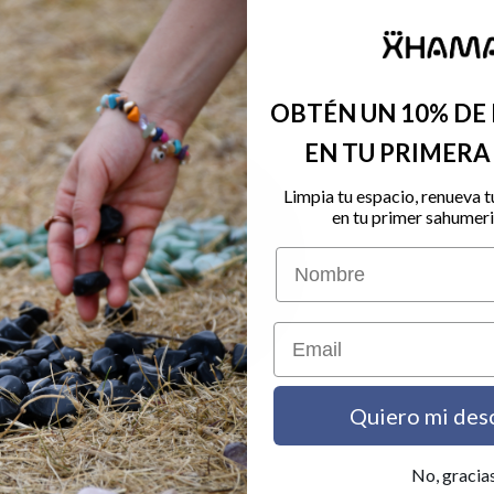
OBTÉN UN 10% DE
01/06/2025
No hay comentarios
EN TU PRIMER
Limpia tu espacio, renueva t
en tu primer sahumeri
Nombre
Email
Quiero mi des
No, gracia