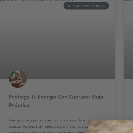
EL PODER DE LAS PIEDRAS
Protege Tu Energía Con Cuarzos: Guía
Práctica
Guía práctica para comenzar a proteger tu energía con
cuarzos. Aprende a limpiar, cargar y usar cuarzo blanco,
cuarzo rosa, amatista, obsidiana y aventurina.