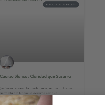
EL PODER DE LAS PIEDRAS
Cuarzo Blanco: Claridad que Susurra
(o cómo un cuarzo blanco abre más puertas de las que
cierra) Bajo la luz que se derrama como un
LEER MÁS»