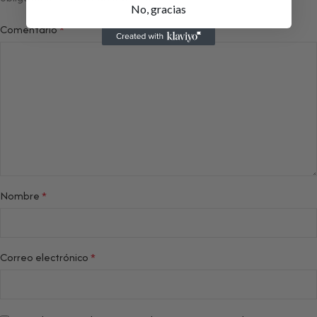
No, gracias
Comentario
*
Nombre
*
Correo electrónico
*