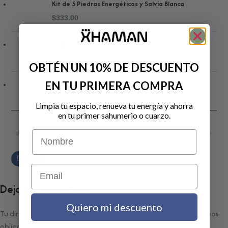
Kit de 5 Piedras Energéticas y Salvia Blanca
$
333.00
Cuarzo en Obelisco
$
179.00
OBTÉN UN 10% DE DESCUENTO
EN TU PRIMERA COMPRA
Cuarzo Pulido Individual
$
45.00
Limpia tu espacio, renueva tu energía y ahorra
en tu primer sahumerio o cuarzo.
Nombre
Anterior
Siguiente
Email
Deja un comentario
Quiero mi descuento
Tu dirección de correo electrónico no será publicada.
Los campos
obligatorios están marcados con
*