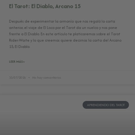
El Tarot: El Diablo, Arcano 15
Después de experimentar la armonía que nos regaló la carta
anterior, el viaje de El Loco por el Tarot da un vuelco y nos pone
frente a El Diablo. En este artículo te platicaremos sobre el Tarot
Rider-Waite y lo que creemos quiere decirnos la carta del Arcano
15, El Diablo.
LEER MÁS»
10/07/2026
No hay comentarios
APRENDIENDO DEL TAROT