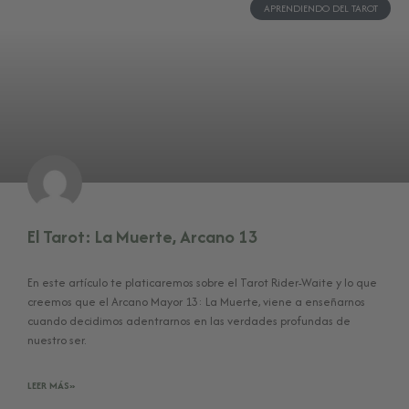
APRENDIENDO DEL TAROT
El Tarot: La Muerte, Arcano 13
En este artículo te platicaremos sobre el Tarot Rider-Waite y lo que
creemos que el Arcano Mayor 13: La Muerte, viene a enseñarnos
cuando decidimos adentrarnos en las verdades profundas de
nuestro ser.
LEER MÁS»