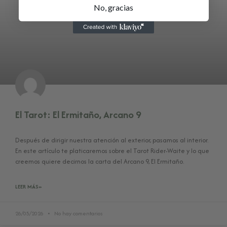
No, gracias
El Tarot: El Ermitaño, Arcano 9
Después de dirigir nuestra atención al exterior, pasamos al interior.
En este artículo te platicaremos sobre el Tarot Rider-Waite y lo que
creemos quiere decirnos la carta del Arcano 9, El Ermitaño.
LEER MÁS»
26/05/2026
No hay comentarios