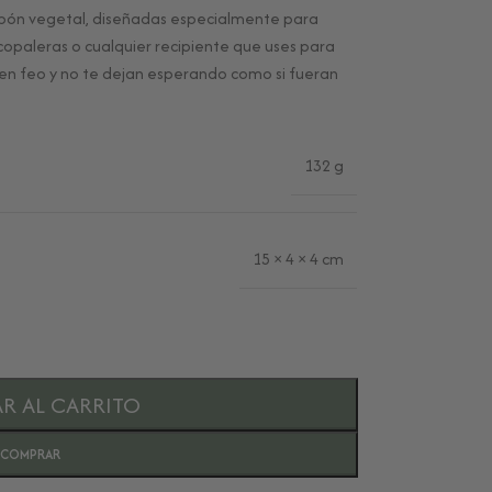
rbón vegetal, diseñadas especialmente para
opaleras o cualquier recipiente que uses para
elen feo y no te dejan esperando como si fueran
132 g
15 × 4 × 4 cm
R AL CARRITO
COMPRAR