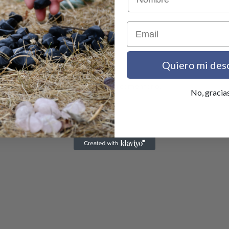
Email
Quiero mi des
or para la próxima vez que haga un comentario.
No, gracia