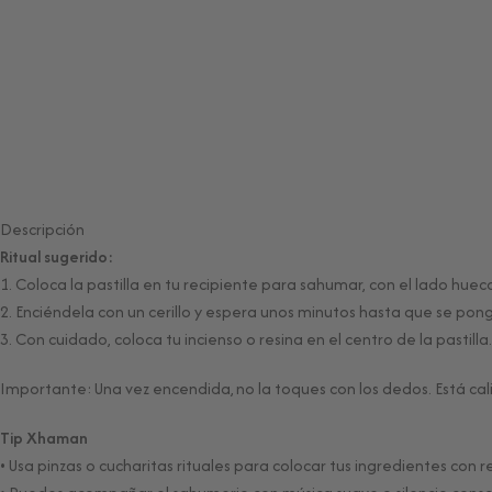
Descripción
Ritual sugerido:
1. Coloca la pastilla en tu recipiente para sahumar, con el lado huec
2. Enciéndela con un cerillo y espera unos minutos hasta que se ponga
3. Con cuidado, coloca tu incienso o resina en el centro de la pastil
Importante: Una vez encendida, no la toques con los dedos. Está calie
Tip Xhaman
• Usa pinzas o cucharitas rituales para colocar tus ingredientes con 