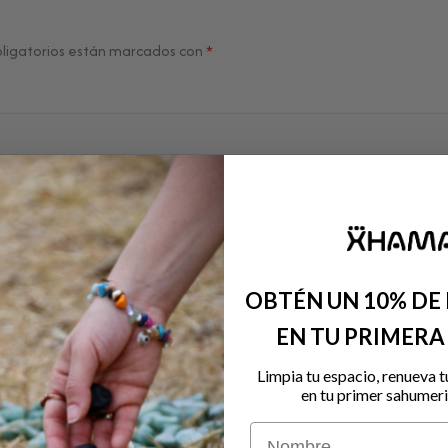
ligatorios están marcados con
*
OBTÉN UN 10% DE
EN TU PRIMER
Limpia tu espacio, renueva t
en tu primer sahumeri
Nombre