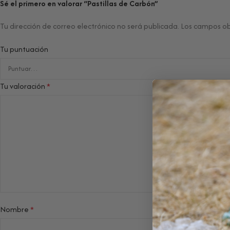
Sé el primero en valorar “Pastillas de Carbón”
Tu dirección de correo electrónico no será publicada.
Los campos ob
Tu puntuación
Tu valoración
*
Nombre
*