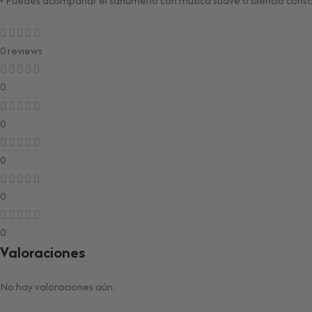
• Puedes acompañar el sahumerio con música suave o silencio consc
0 reviews
0
0
0
0
0
Valoraciones
No hay valoraciones aún.