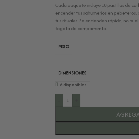
Cada paquete incluye 10 pastillas de ca
encender tus sahumerios en pebeteros, c
tus rituales. Se encienden rápido, no hu
fogata de campamento.
PESO
DIMENSIONES
6 disponibles
-
+
AGREGA