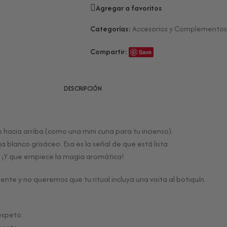
Agregar a favoritos
Categorías:
Accesorios y Complementos
Compartir:
Save
DESCRIPCIÓN
o hacia arriba (como una mini cuna para tu incienso).
 blanco grisáceo. Esa es la señal de que está lista.
la. ¡Y que empiece la magia aromática!
nte y no queremos que tu ritual incluya una visita al botiquín.
respeto.