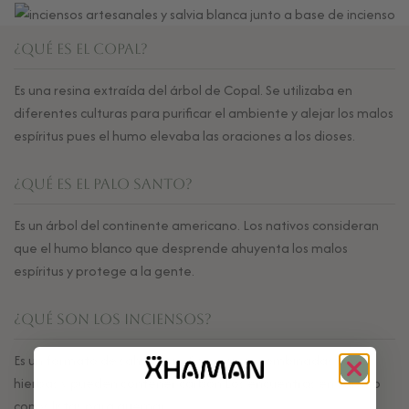
¿Qué es el Copal?
Es una resina extraída del árbol de Copal. Se utilizaba en
diferentes culturas para purificar el ambiente y alejar los malos
espíritus pues el humo elevaba las oraciones a los dioses.
¿Qué es el Palo Santo?
Es un árbol del continente americano. Los nativos consideran
que el humo blanco que desprende ahuyenta los malos
espíritus y protege a la gente.
¿Qué son los Inciensos?
Es un formato de sahumerio. Son resinas combinadas con
hierbas y pueden contener carbón Los encuentras en varas o
conos listas para quemar.