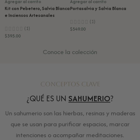
Agregar al carrito
Agregar al carrito
Kit con Pebetero, Salvia Blanca
Portasalvia y Salvia Blanca
Ag
e Inciensos Artesanales
Ki
(1)
O
(1)
$
549.00
$
395.00
$
7
Conoce la colección
Conceptos Clave
¿QUÉ ES UN
SAHUMERIO
?
Un sahumerio son las hierbas, resinas y maderas
que se usan para purificar espacios, marcar
intenciones o acompañar meditaciones.