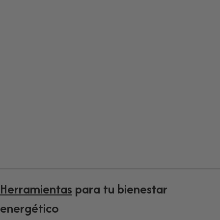
Consciente
Tienda online de sahumerios artesanales y kits
seleccionados por su origen, calidad y propósito
Explora la colección
Herramientas
para tu bienestar
energético