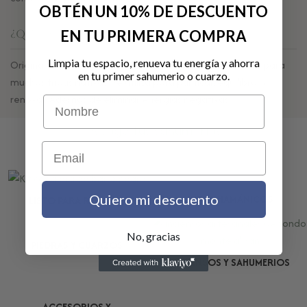
OBTÉN UN 10% DE DESCUENTO
EN TU PRIMERA COMPRA
¿Qué es la Salvia Blanca?
Limpia tu espacio, renueva tu energía y ahorra
Originaria de México y California. Considerada sagrada para
en tu primer sahumerio o cuarzo.
muchas tribus nativas. Se utiliza para purificar, equilibrar y
renovar. Además de eliminar energías negativas
Nombre
escoge tus sahumerios
Email
Quiero mi descuento
KITS XHAMÁNICOS
LISTO PARA REGALAR
No, gracias
PIEDRAS Y CUARZOS
INCIENSOS Y SAHUMERIOS
ACCESORIOS Y