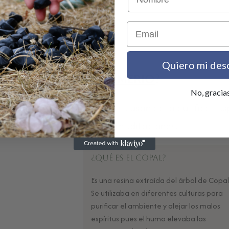
Email
Conceptos Clave
Quiero mi des
¿QUÉ ES UN
SAHUMERIO
?
No, gracia
bas, resinas y maderas que se usan para purificar e
intenciones o acompañar meditaciones.
¿Qué es el Copal?
Es una resina extraída del árbol de Copal
Se utilizaba en diferentes culturas para
purificar el ambiente y alejar los malos
espíritus pues el humo elevaba las