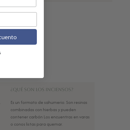
cuento
s
spacios, marcar
¿Qué son los Inciensos?
.
Es un formato de sahumerio. Son resinas
combinadas con hierbas y pueden
contener carbón Los encuentras en varas
o conos listas para quemar.