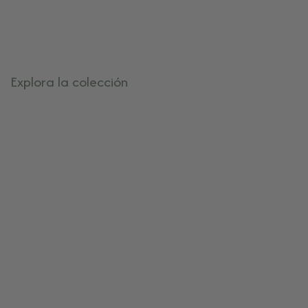
Tienda online de sahumerios artesanales y kits se
por su origen, calidad y propósito
Explora la colección