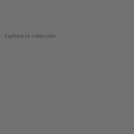
Tienda online de sahumerios artesanales y kits se
por su origen, calidad y propósito
Explora la colección