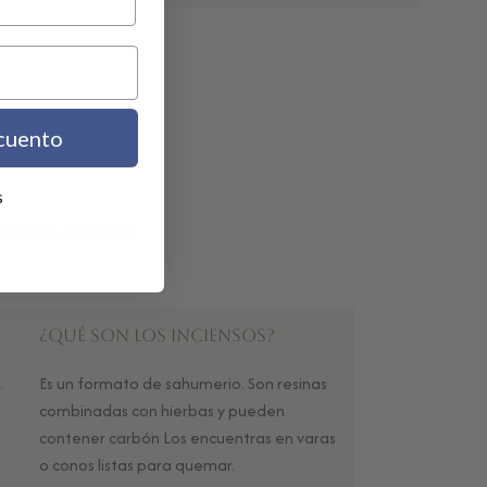
cuento
s
spacios, marcar
¿Qué son los Inciensos?
.
Es un formato de sahumerio. Son resinas
combinadas con hierbas y pueden
contener carbón Los encuentras en varas
o conos listas para quemar.