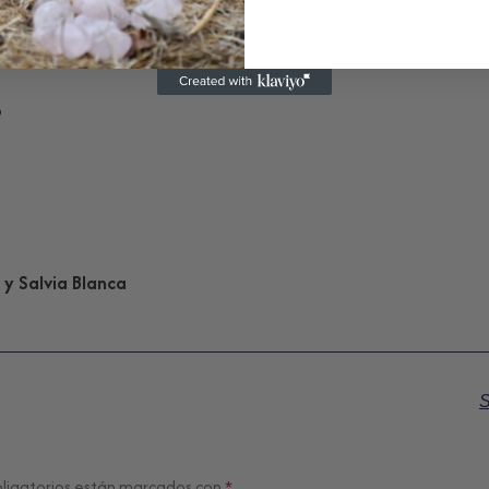
o
 y Salvia Blanca
S
ligatorios están marcados con
*