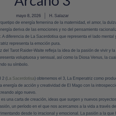
Arcano 3
mayo 8, 2026
H. Salazar
quetipo de energía femenina de la maternidad, el amor, la dulzu
energía deriva de las emociones y no del pensamiento racionali
r. A diferencia de La Sacerdotisa que representa el lado mental 
atriz representa la emoción pura.
del Tarot Raider-Waite refleja la idea de la pasión de vivir y la
presenta voluptuosa y sensual, así como la Diosa Venus, la cua
ando su símbolo.
l 2 (
La Sacerdotisa
) obtenemos el 3, La Emperatriz como produc
la energía de acción y creatividad de El Mago con la introspecci
 creando algo nuevo.
z es una carta de creación, ideas que surgen y nuevos proyectos
ión, un período en el que nos acercamos a la vida a través de
erimentando desde lo irracional y emocional. La pasión a la que