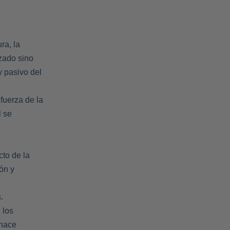
ra, la
zado sino
y pasivo del
 fuerza de la
l se
to de la
ón y
.
 los
 hace