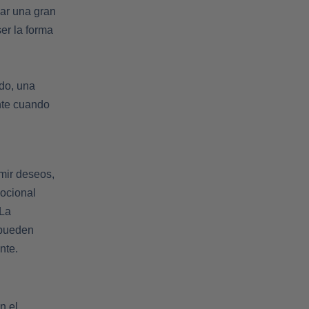
nar una gran
er la forma
do, una
nte cuando
imir deseos,
mocional
(La
 pueden
nte.
n el