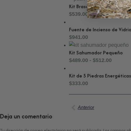
Kit Brasero Grande
$
539.00
Fuente de Incienso de Vidri
$
941.00
Kit Sahumador Pequeño
$
489.00
-
$
512.00
Kit de 5 Piedras Energéticas
$
333.00
Anterior
Deja un comentario
Tu dirección de correo electrónico no será publicada.
Los campos ob