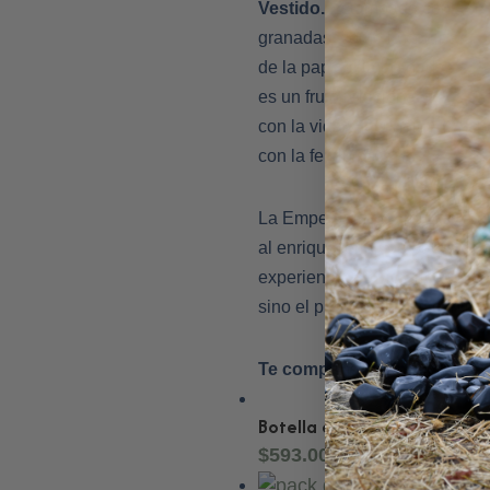
Vestido.
Estampado con
granadas, como la cortina
de la papisa, la granada
es un fruto relacionado
con la vida y fecundidad,
con la feminidad.
La Emperatriz nos recuerda que
al enriquecerla con pausas pa
experiencia de vida rica en c
sino el principio subyacente d
Te compartimos nuestro cat
Botella de Agua de Vidrio c
$
593.00