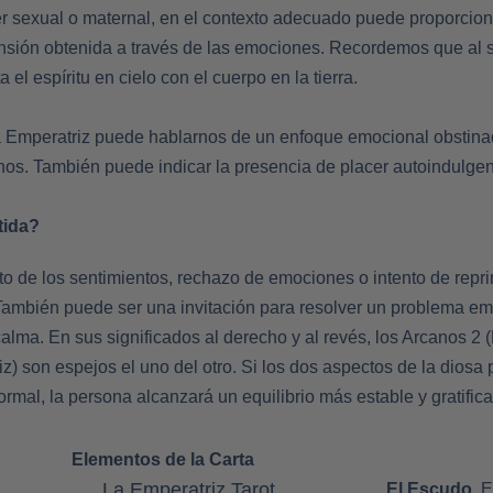
er sexual o maternal, en el contexto adecuado puede proporcio
nsión obtenida a través de las emociones. Recordemos que al s
el espíritu en cielo con el cuerpo en la tierra.
 Emperatriz puede hablarnos de un enfoque emocional obstina
chos. También puede indicar la presencia de placer autoindulge
tida?
to de los sentimientos, rechazo de emociones o intento de repr
También puede ser una invitación para resolver un problema e
lma. En sus significados al derecho y al revés, los Arcanos 2 
iz) son espejos el uno del otro. Si los dos aspectos de la diosa
rmal, la persona alcanzará un equilibrio más estable y gratifica
Elementos de la Carta
El Escudo.
E