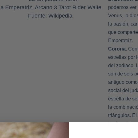
La Emperatriz, Arcano 3 Tarot Rider-Waite.
podemos ver 
Fuente: Wikipedia
Venus, la dio
la pasión, car
que comparte
Emperatriz.
Corona.
Cont
estrellas por 
del zodíaco. L
son de seis p
antiguo com
social del ju
estrella de se
la combinaci
triángulos. E
hacia arriba s
fuego, el que