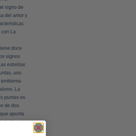
el signo de
sa del amor y
acterísticas
 con La
iene doce
los signos
as estrellas
untas, uso
o emblema
daísmo. La
is puntas es
ón de dos
l que apunta
imboliza el
 apunta