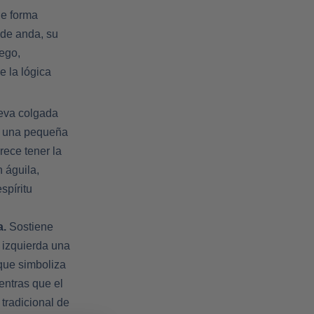
de forma
nde anda, su
iego,
e la lógica
eva colgada
n una pequeña
rece tener la
 águila,
spíritu
a.
Sostiene
izquierda una
que simboliza
entras que el
 tradicional de