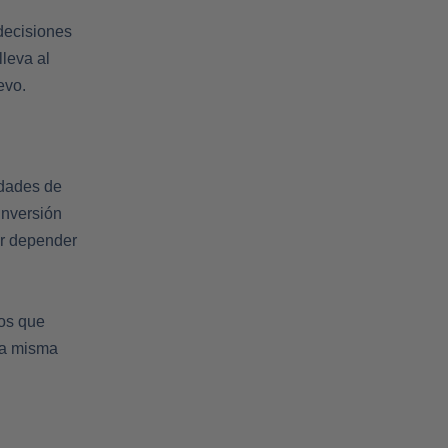
 decisiones
lleva al
evo.
idades de
inversión
or depender
dos que
 la misma