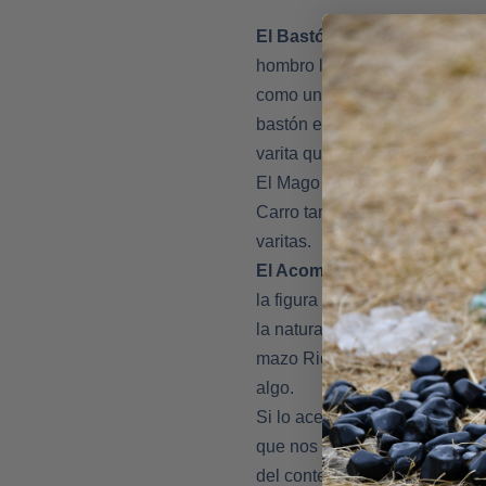
El Bastón.
Sobre su
hombro lleva un bastón,
como un vagabundo. Este
bastón es en realidad una
varita que simboliza poder.
El Mago y el conductor del
Carro también llevan
varitas.
El Acompañante
. En muchas
la figura de un perro saltando
la naturaleza y el instinto an
mazo Rider-Waite es un perro 
algo.
Si lo aceptamos, El Loco pue
que nos enseña cualquier orác
del contexto y de como nos se