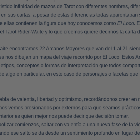
existido infinidad de mazos de Tarot con diferentes nombres, dife
 en sus cartas, a pesar de estas diferencias todas aparentaban 
e ellas contienen la figura que hoy conocemos como
El Loco.
E
 el Tarot Rider-Waite y lo que creemos quiere decirnos la carta
aite encontramos 22 Arcanos Mayores que van del 1 al 21 sien
s nos dibujan un mapa del viaje recorrido por El Loco. Estos A
tipos, conceptos o formas de interpretación que todos compar
e algo en particular, en este caso de personajes o facetas que 
habla de valentía, libertad y optimismo, recordándonos creer en 
nos vemos presionados por externos para que seamos prácticos
nterior es quien mejor nos puede decir que decisión tomar.
izar comienzos, saltar con valentía a una nueva fase de la vid
ando ese salto se da desde un sentimiento profundo en lugar d