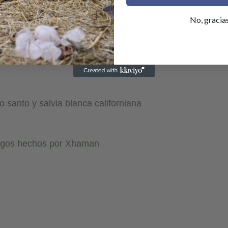
álogo con herramientas que ayuden en tu camino.
No, gracia