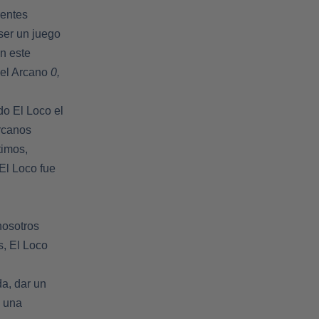
rentes
ser un juego
n este
 del Arcano
0,
do El Loco el
rcanos
timos,
El Loco fue
nosotros
, El Loco
a, dar un
e una