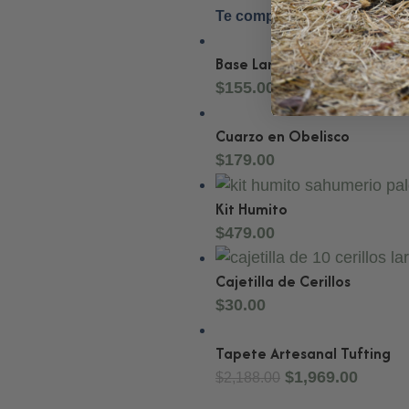
Te compartimos nuestro cat
Base Larga para Incienso
$
155.00
Cuarzo en Obelisco
$
179.00
Kit Humito
$
479.00
Cajetilla de Cerillos
$
30.00
Tapete Artesanal Tufting
$
1,969.00
$
2,188.00