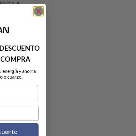
nto con la
ma en que se
lor, indican que
 se elevan a
rior.
rano.
 DESCUENTO
evolución.
A COMPRA
u energía y ahorra
este ha sido
o o cuarzo.
s fuerzas de
tinto. En el
tar comunicar
 fundamental
todo depende
cuento