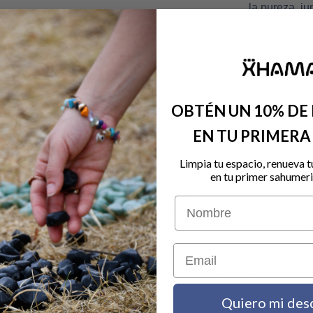
la pureza, ju
delicada for
sostiene la f
las pasiones
un nivel supe
♅ Planeta U
OBTÉN UN 10% DE
Rebeldía y r
EN TU PRIMER
Limpia tu espacio, renueva t
 barajas de Tarot, El Loco aparece acompañado por un animal, 
en tu primer sahumeri
, en otros un gato o incluso un cocodrilo. El animal simboliza la
Nombre
imal del hombre, todo en armonía con el espíritu que actúa por ins
que lo observa y eleva sus patas delanteras, pareciendo inten
Email
de traernos ideas frescas y energía para nuevos comienzos. Lo
ulo es que ninguna acción o actitud es correcta o incorrecta, 
Quiero mi des
ntimos, confiemos en nuestra intuición.