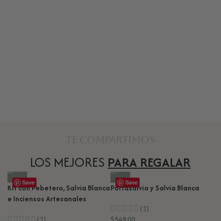
Te compartimos
LOS MEJORES
PARA REGALAR
Save
Save
Kit con Pebetero, Salvia Blanca
Portasalvia y Salvia Blanca
e Inciensos Artesanales
Ki
(1)
O
(1)
$
549.00