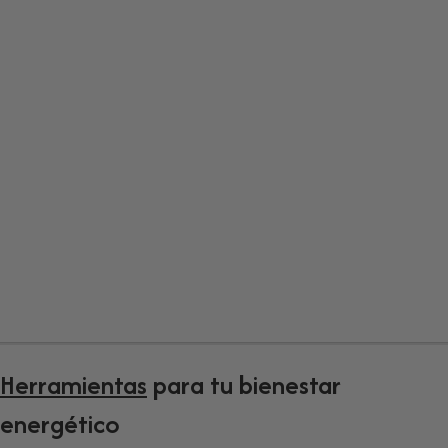
Consciente
Tienda online de sahumerios artesanales y kits
seleccionados por su origen, calidad y propósito
Explora la colección
Herramientas
para tu bienestar
energético