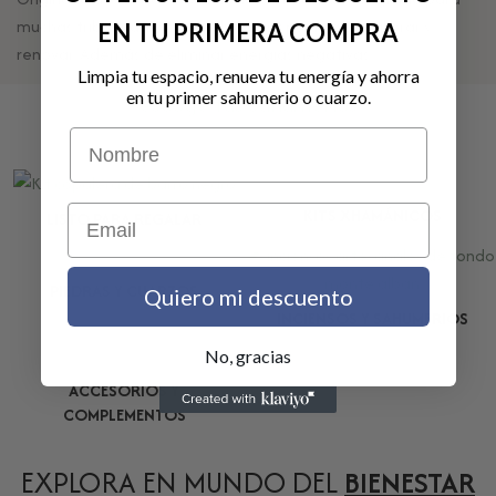
muchas tribus nativas. Se utiliza para purificar, equilibrar y
EN TU PRIMERA COMPRA
renovar. Además de eliminar energías negativas
Limpia tu espacio, renueva tu energía y ahorra
en tu primer sahumerio o cuarzo.
escoge tus sahumerios
Nombre
Email
KITS XHAMÁNICOS
LISTO PARA REGALAR
PIEDRAS Y CUARZOS
Quiero mi descuento
INCIENSOS Y SAHUMERIOS
No, gracias
ACCESORIOS Y
COMPLEMENTOS
EXPLORA EN MUNDO DEL
BIENESTAR