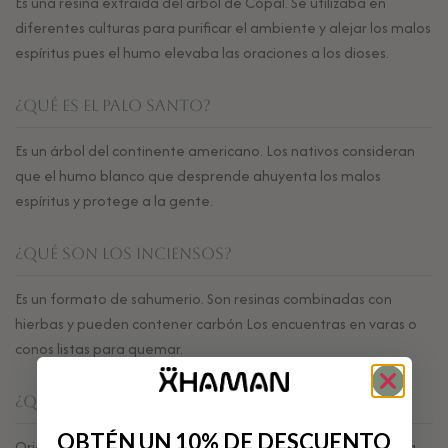
Es una resina extraída del árbol de Copal. Se utilizaba en
diferentes culturas para purificar el ambiente y alejar los malos
espíritus pues el humo elevaba las oraciones a los dioses.
¿Qué es el Palo Santo?
Es un árbol del continente americano. Los nativos consideran
que el humo blanco que desprende ahuyenta los malos
espíritus y protege a la gente.
¿Qué son los Inciensos?
Es un formato de sahumerio. Son resinas combinadas con
hierbas y pueden contener carbón Los encuentras en varas o
conos listas para quemar.
¿Qué es la Salvia Blanca?
OBTÉN UN 10% DE DESCUENTO
Originaria de México y California. Considerada sagrada para