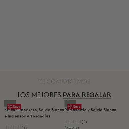
Te compartimos
LOS MEJORES
PARA REGALAR
Save
Save
Kit con Pebetero, Salvia Blanca
Portasalvia y Salvia Blanca
e Inciensos Artesanales
Ki
(1)
O
(1)
$
549.00