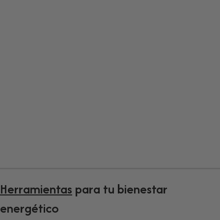
Consciente
Tienda online de sahumerios artesanales y kits
seleccionados por su origen, calidad y propósito
Explora la colección
Herramientas
para tu bienestar
energético