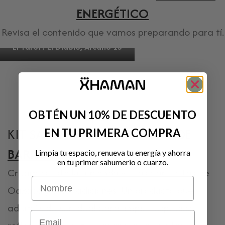
ENERGÉTICO
Revisa el contenido que vamos preparando para tí.
El Tarot: El Diablo, Arcano 15
OBTÉN UN 10% DE DESCUENTO
KIT SAHUMADOR ARTESANAL DE
EN TU PRIMERA COMPRA
BARRO NEGRO
Limpia tu espacio, renueva tu energía y ahorra
en tu primer sahumerio o cuarzo.
Creamos este kit uniendo varias partecitas de
Nombre
Oaxaca y sus tradiciones. Un producto que
además de ser ideal para limpiar espacios
Email