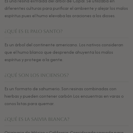
Es una resina extraída del árbol de Copal. Se utilizaba en
diferentes culturas para purificar el ambiente y alejar los malos
espíritus pues el humo elevaba las oraciones a los dioses.
¿Qué es el Palo Santo?
Es un árbol del continente americano. Los nativos consideran
que el humo blanco que desprende ahuyenta los malos
espíritus y protege a la gente.
¿Qué son los Inciensos?
Es un formato de sahumerio. Son resinas combinadas con
hierbas y pueden contener carbón Los encuentras en varas o
conos listas para quemar.
¿Qué es la Salvia Blanca?
Originaria de México y California. Considerada sagrada para